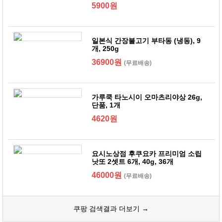
5900원
일본식 간장불고기 부타동 (냉동), 9
개, 250g
36900원
(무료배송)
가루쿡 타노시이 오마츠리야상 26g,
단품, 1개
4620원
요시노상점 후쿠요카 프리미엄 소립
낫또 2셋트 6개, 40g, 36개
46000원
(무료배송)
쿠팡 검색결과 더보기 →