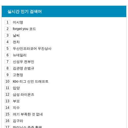
실시간 인기 검색어
1
이시영
2
forget you 코드
3
날씨
4
전차
5
두산인프라코어 우진상사
6
뉴데일리
7
신성우 전부인
8
김관영 손범규
9
고현정
10
kbo 리그 신인 드래프트
11
입양
12
삼성 라이온즈
13
부모
14
지수
15
여기 부족한 것 없네
16
김구라
17
하이닉스 주주 환원